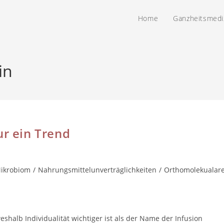
Home
Ganzheitsmedi
in
ur ein Trend
ikrobiom
/
Nahrungsmittelunverträglichkeiten
/
Orthomolekualar
shalb Individualität wichtiger ist als der Name der Infusion