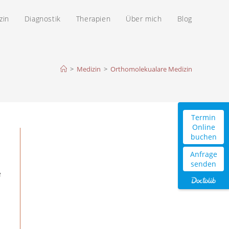
zin
Diagnostik
Therapien
Über mich
Blog
>
Medizin
>
Orthomolekualare Medizin
Termin
Online
buchen
Anfrage
senden
e