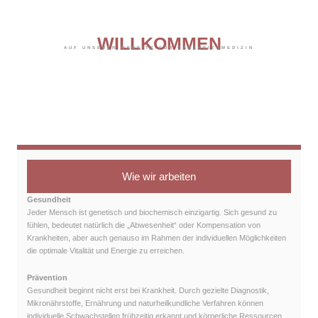
WILLKOMMEN
AUF UNSERER WEBSITE FÜR GANZHEITSMEDIZIN
Der Mensch im Fokus
NICHT DIE KRANKHEIT
Wie wir arbeiten
Gesundheit
Jeder Mensch ist genetisch und biochemisch einzigartig. Sich gesund zu
fühlen, bedeutet natürlich die „Abwesenheit“ oder Kompensation von
Krankheiten, aber auch genauso im Rahmen der individuellen Möglichkeiten
die optimale Vitalität und Energie zu erreichen.
Prävention
Gesundheit beginnt nicht erst bei Krankheit. Durch gezielte Diagnostik,
Mikronährstoffe, Ernährung und naturheilkundliche Verfahren können
individuelle Schwachstellen frühzeitig erkannt und körperliche Ressourcen