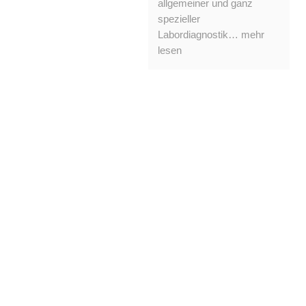
allgemeiner und ganz
spezieller
Labordiagnostik… mehr
lesen
Unser Therapiespektrum
ist weit gefächert und reicht
von Akkupunktur über
Biolifting, Mikrobiologische
oder Neural-Therapie bis
hin zur Orthomolekularen
Therapie.
Mehr lesen...