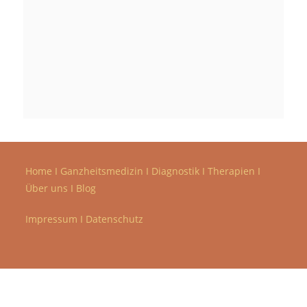
Home
I
Ganzheitsmedizin
I
Diagnostik
I
Therapien
I
Über uns
I
Blog
Impressum
I
Datenschutz