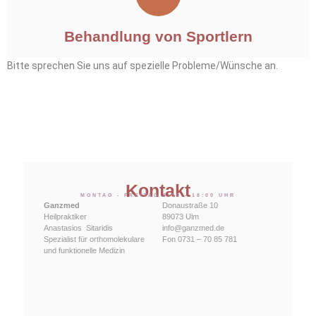
Behandlung von Sportlern
Bitte sprechen Sie uns auf spezielle Probleme/Wünsche an.
Kontakt
MONTAG - FREITAG 8:00 - 18:00 UHR
Ganzmed
Donaustraße 10
Heilpraktiker
89073 Ulm
Anastasios
_
Sitaridis
info@ganzmed.de
Spezialist für orthomolekulare
Fon 0731 – 70 85 781
und funktionelle Medizin